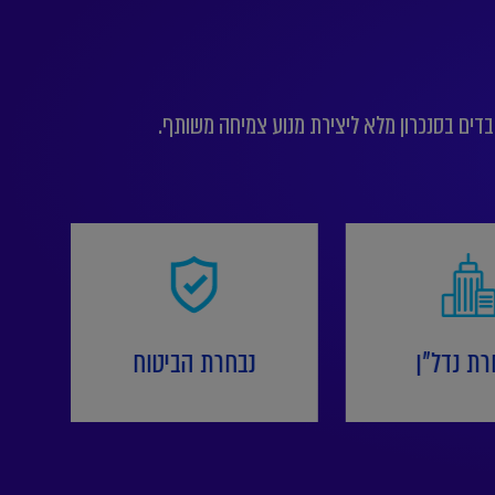
דים בסנכרון מלא ליצירת מנוע צמיחה משותף.
רת נדל"ן
נבחרת הביטוח
נב