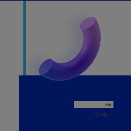
דוא"ל*