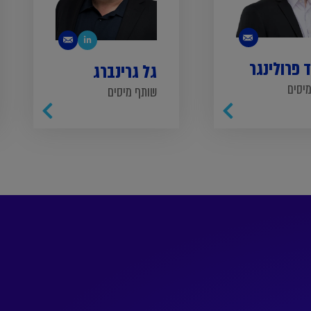
 פרולינגר
גל גרינברג
יסים
שותף מיסים