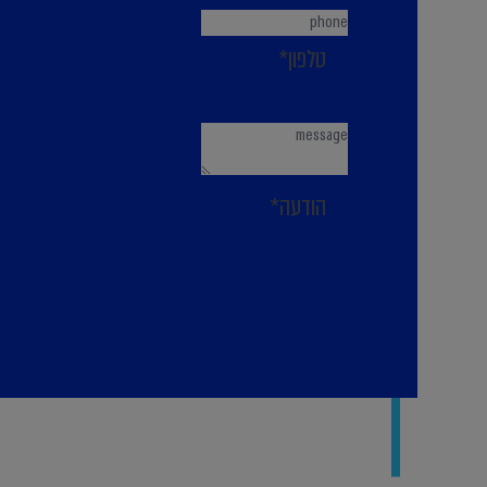
טלפון*
הודעה*